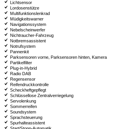
Lichtsensor
Lordosenstütze
Multifunktionslenkrad
Müdigkeitswarner
Navigationssystem
Nebelscheinwerfer
Nichtraucher-Fahrzeug
Notbremsassistent
Notrufsystem
Pannenkit
Parksensoren vorne, Parksensoren hinten, Kamera
Partikelfilter
Plug-in-Hybrid
Radio DAB
Regensensor
Reifendruckkontrolle
Scheckheftgepflegt
Schlüssellose Zentralverriegelung
Servolenkung
Sommerreifen
Soundsystem
Sprachsteuerung
Spurhalteassistent
Start/Stopp-Automatik