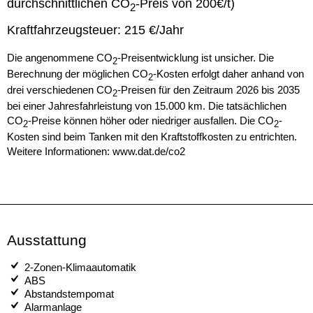
durchschnittlichen CO
-Preis von 200€/t)
2
Kraftfahrzeugsteuer:
215 €/Jahr
Die angenommene CO
-Preisentwicklung ist unsicher. Die
2
Berechnung der möglichen CO
-Kosten erfolgt daher anhand von
2
drei verschiedenen CO
-Preisen für den Zeitraum 2026 bis 2035
2
bei einer Jahresfahrleistung von 15.000 km. Die tatsächlichen
CO
-Preise können höher oder niedriger ausfallen. Die CO
-
2
2
Kosten sind beim Tanken mit den Kraftstoffkosten zu entrichten.
Weitere Informationen: www.dat.de/co2
Ausstattung
2-Zonen-Klimaautomatik
ABS
Abstandstempomat
Alarmanlage