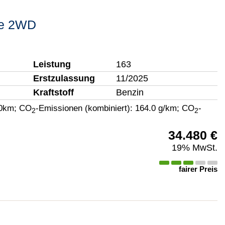
re 2WD
Leistung
163
Erstzulassung
11/2025
Kraftstoff
Benzin
00km
;
CO
-Emissionen (kombiniert):
164.0 g/km
;
CO
-
2
2
34.480 €
19% MwSt.
fairer Preis